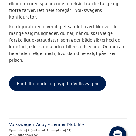
økonomi med spændende tilbehør, frække fælge og
flotte farver. Det hele foregår i Volkswagens
ID.4
konfigurator.
ID.5
Konfiguratoren giver dig et samlet overblik over de
mange valgmuligheder, du har, når du skal vælge
T-Roc
forskelligt ekstraudstyr, som øger både sikkerhed og
komfort, eller som ændrer bilens udseende. Og du kan
ID. Buzz
hele tiden følge med i, hvordan dine valgt påvirker
prisen.
Aktuelle kam
Pendlerleasin
Find din model og byg din Volkswagen
ID. Cross
ID. Polo
ID.7 og ID.7 T
Volkswagen Valby - Semler Mobility
Spontinisvej 5 (Indkørsel: Stubmøllevej 43)
Den nye Tigua
2450 København SV