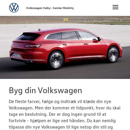
Volkswagen
Toggle
Volkswagen Valby - Semler Mobility
naviga
FORSIDE
NYE PERSONBI
Bestil prøvetu
Book en salgs
Byg din Volks
Byg din Volkswagen
Privatleasing
De fleste farver, fælge og indtræk vil klæde din nye
Elektrisk Volks
Volkswagen. Men der kommer et tidpunkt, hvor du skal
tage en beslutning. Der er dog ingen grund til at
Modeller
fortvivle - hjælpen er lige ved hånden. Du kan nemlig
tilpasse din nye Volkswagen til lige netop din stil og
ID.3 Neo