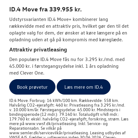
JOB OG KARRI
ID.4 Move fra 339.955 kr.
Udstyrsvarianten ID.4 Move+ kombinerer lang
rækkevidde med en attraktiv pris, hvilket gør den til det
oplagte valg for dem, der ønsker at køre længere på en
opladning uden at gå på kompromis med køreglæde.
Attraktiv privatleasing
Den populære ID.4 Move fås nu for 3.295 kr./md. med
45.000 kr. i førstegangsydelse inkl. 1 års opladning
med Clever One.
Book prøvetur
Læs mere om ID.4
ID.4 Move. Forbrug: 16 kWh/100 km. Rækkevidde: 558 km.
Halvårlig CO2-ejerafgift: 460 kr. Privatleasing fra 3.295 kr./md.
v. 10.000 km/år. Førstegangsydelse: 45.000 kr. Mindstepris i
bindingsperiode (12 mdr.): 79.140 kr. Totaludgift v/48 mdr.:
179.760 kr. ekskl. halvårlig CO2-ejerafgift, forsikring, strøm. Læs
mere på www.vwsf.dk/privatleasing. Inkl. Service- og
Reparationsabn. Se vilkår på
www.semler.dk/servicevilkår/privatleasing. Leasing udbydes af
VWSF A/S. Gælder v. udlevering inden 30.06.2026. Clever-