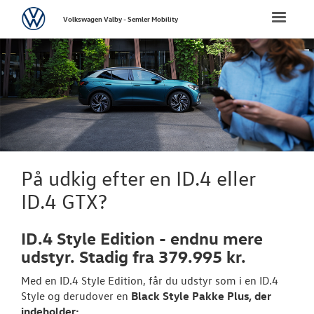
Volkswagen
Toggle
Volkswagen Valby - Semler Mobility
naviga
FORSIDE
NYE PERSONBI
Bestil prøvetu
Book en salgs
På udkig efter en ID.4 eller
Byg din Volks
ID.4 GTX?
Privatleasing
ID.4 Style Edition - endnu mere
Elektrisk Volks
udstyr. Stadig fra 379.995 kr.
Med en ID.4 Style Edition, får du udstyr som i en ID.4
Modeller
Style og derudover en
Black Style Pakke Plus, der
indeholder:
ID.3 Neo