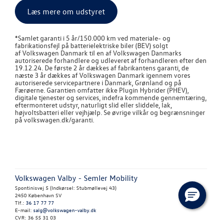
Læs mere om udstyret
*
Samlet garanti i 5 år/150.000 km ved materiale- og
fabrikationsfejl på batterielektriske biler (BEV) solgt
af
Volkswagen
Danmark til en af
Volkswagen
Danmarks
autoriserede forhandlere og udleveret af forhandleren efter den
19.12.24. De første 2 år dækkes af fabrikantens garanti, de
næste 3 år dækkes af
Volkswagen
Danmark igennem vores
autoriserede servicepartnere i Danmark, Grønland og på
Færøerne. Garantien omfatter ikke Plugin Hybrider (PHEV),
digitale tjenester og services, indefra kommende gennemtæring,
eftermonteret udstyr, naturligt slid eller sliddele, lak,
højvoltsbatteri eller vejhjælp. Se øvrige vilkår og begrænsninger
på volkswagen.dk/garanti.
Volkswagen Valby - Semler Mobility
Spontinisvej 5 (Indkørsel: Stubmøllevej 43)
2450 København SV
Tlf.:
36 17 77 77
E-mail:
salg@volkswagen-valby.dk
CVR: 36 55 31 03