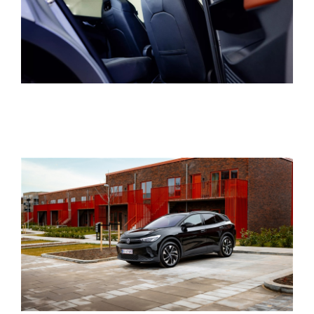
Garanti
BRUGTE BILER
VÆRKSTED
SKADECENTER
TILBEHØR
RESERVEDELE
NYHEDER
OM OS