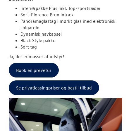
Interiørpakke Plus inkl. Top-sportsæder
ID.4
Sort-Florence Brun intræk
Panoramaglastag i mørkt glas med elektronisk
ID.5
solgardin
Dynamisk navkapsel
T-Roc
Black Style pakke
Sort tag
ID. Buzz
Ja, der er masser af udstyr!
Aktuelle kam
Book en prøvetur
Pendlerleasin
Se privatleasingpriser og bestil tilbud
ID. Cross
ID. Polo
ID.7 og ID.7 T
Den nye Tigua