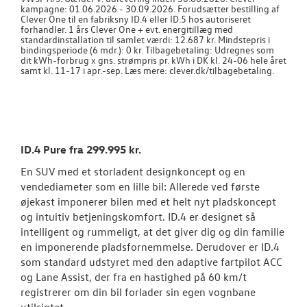
kampagne: 01.06.2026 - 30.09.2026. Forudsætter bestilling af
Clever One til en fabriksny ID.4 eller ID.5 hos autoriseret
forhandler. 1 års Clever One + evt. energitillæg med
standardinstallation til samlet værdi: 12.687 kr. Mindstepris i
bindingsperiode (6 mdr.): 0 kr. Tilbagebetaling: Udregnes som
dit kWh-forbrug x gns. strømpris pr. kWh i DK kl. 24-06 hele året
samt kl. 11-17 i apr.-sep. Læs mere: clever.dk/tilbagebetaling.
ID.4 Pure fra 299.995 kr.
En SUV med et storladent designkoncept og en
vendediameter som en lille bil: Allerede ved første
øjekast imponerer bilen med et helt nyt pladskoncept
og intuitiv betjeningskomfort. ID.4 er designet så
intelligent og rummeligt, at det giver dig og din familie
en imponerende pladsfornemmelse. Derudover er ID.4
som standard udstyret med den adaptive fartpilot ACC
og Lane Assist, der fra en hastighed på 60 km/t
registrerer om din bil forlader sin egen vognbane
utilsigtet.