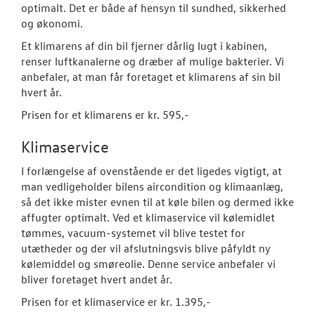
optimalt. Det er både af hensyn til sundhed, sikkerhed
Hente/bringe
og økonomi.
Lånecykel
Et klimarens af din bil fjerner dårlig lugt i kabinen,
renser luftkanalerne og dræber af mulige bakterier. Vi
Dækopbevar
anbefaler, at man får foretaget et klimarens af sin bil
hvert år.
Rustbeskytte
Prisen for et klimarens er kr. 595,-
Synstjek
Klimaservice
Klimarens
I forlængelse af ovenstående er det ligedes vigtigt, at
man vedligeholder bilens aircondition og klimaanlæg,
Fordamperr
så det ikke mister evnen til at køle bilen og dermed ikke
affugter optimalt. Ved et klimaservice vil kølemidlet
Volkswagen Se
tømmes, vacuum-systemet vil blive testet for
utætheder og der vil afslutningsvis blive påfyldt ny
Service 5+ til e
kølemiddel og smøreolie. Denne service anbefaler vi
bliver foretaget hvert andet år.
Volkswagen Er
Prisen for et klimaservice er kr. 1.395,-
Service 5+