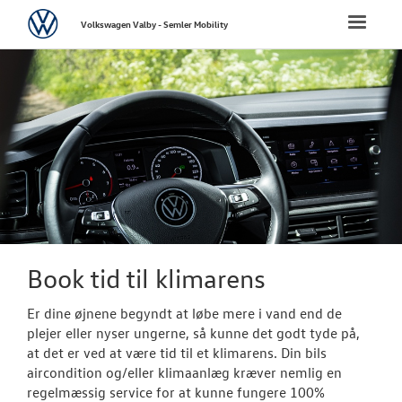
Volkswagen
Toggle
Volkswagen Valby - Semler Mobility
naviga
FORSIDE
NYE PERSONBI
BRUGTE BILER
VÆRKSTED
Bestil tid på 
Book tid til klimarens
Koncepter og 
Er dine øjnene begyndt at løbe mere i vand end de
plejer eller nyser ungerne, så kunne det godt tyde på,
Vejhjælp
at det er ved at være tid til et klimarens. Din bils
aircondition og/eller klimaanlæg kræver nemlig en
Biludlejning
regelmæssig service for at kunne fungere 100%