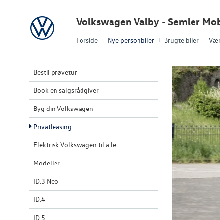
Volkswagen
Volkswagen Valby - Semler Mob
Forside
Nye personbiler
Brugte biler
Vær
Bestil prøvetur
Book en salgsrådgiver
Byg din Volkswagen
Privatleasing
Elektrisk Volkswagen til alle
Modeller
ID.3 Neo
ID.4
ID.5