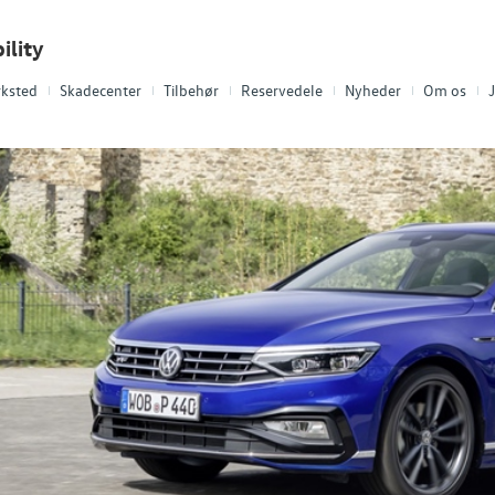
ility
ksted
Skadecenter
Tilbehør
Reservedele
Nyheder
Om os
J