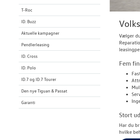
T-Roc
Volks
ID. Buzz
Aktuelle kampagner
Vælger du
Reparatio
Pendlerleasing
leasingpe
ID. Cross
Fem fin
ID. Polo
Fas
ID.7 og ID.7 Tourer
Att
Muli
Den nye Tiguan & Passat
Ser
Ing
Garanti
Stort u
Har du br
hvilke be