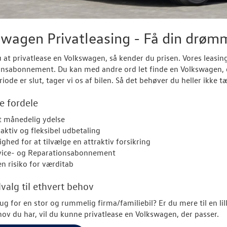
wagen Privatleasing - Få din drømmeb
 at privatlease en Volkswagen, så kender du prisen. Vores leasinga
nsabonnement. Du kan med andre ord let finde en Volkswagen, de
riode er slut, tager vi os af bilen. Så det behøver du heller ikke 
e fordele
t månedelig ydelse
raktiv og fleksibel udbetaling
ghed for at tilvælge en attraktiv forsikring
vice- og Reparationsabonnement
en risiko for værditab
dvalg til ethvert behov
ug for en stor og rummelig firma/familiebil? Er du mere til en li
hov du har, vil du kunne privatlease en Volkswagen, der passer.