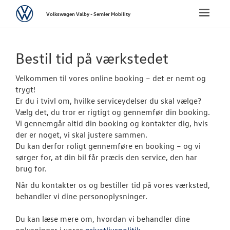
Volkswagen
Toggle
Volkswagen Valby - Semler Mobility
naviga
FORSIDE
Bestil tid på værkstedet
NYE PERSONBI
Velkommen til vores online booking – det er nemt og
trygt!
BRUGTE BILER
Er du i tvivl om, hvilke serviceydelser du skal vælge?
Vælg det, du tror er rigtigt og gennemfør din booking.
Vi gennemgår altid din booking og kontakter dig, hvis
VÆRKSTED
der er noget, vi skal justere sammen.
Du kan derfor roligt gennemføre en booking – og vi
Bestil tid på 
sørger for, at din bil får præcis den service, den har
brug for.
Koncepter og 
Når du kontakter os og bestiller tid på vores værksted,
Volkswagen Se
behandler vi dine personoplysninger.
Service 5+ til e
Du kan læse mere om, hvordan vi behandler dine