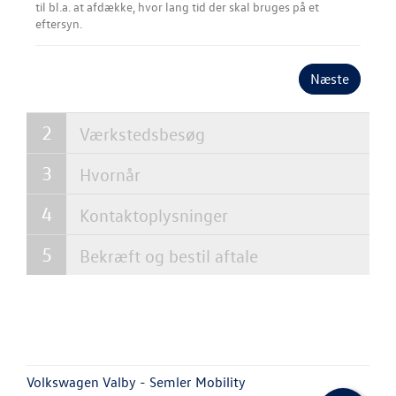
til bl.a. at afdække, hvor lang tid der skal bruges på et
eftersyn.
SKADECENTER
TILBEHØR
Næste
RESERVEDELE
Værkstedsbesøg
NYHEDER
Hvornår
Kontaktoplysninger
OM OS
Bekræft og bestil aftale
JOB OG KARRI
Volkswagen Valby - Semler Mobility