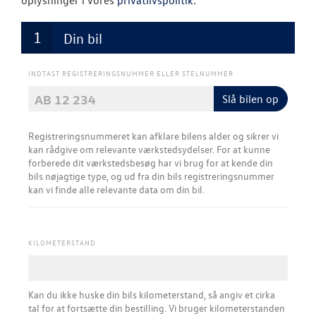
oplysninger i vores
privatlivspolitik
.
Volkswagen Er
Service 5+
Din bil
Serviceabonn
INDTAST REGISTRERINGSNUMMER ELLER STELNUMMER
Softwareopda
Slå bilen op
Velkomstpakke 
Registreringsnummeret kan afklare bilens alder og sikrer vi
kan rådgive om relevante værkstedsydelser.​ For at kunne
VW Connect
forberede dit værkstedsbesøg har vi brug for at kende din
bils nøjagtige type, og ud fra din bils registreringsnummer
MinVolkswage
kan vi finde alle relevante data om din bil.
Service Cam
KILOMETERSTAND
Tjekvik
Hjulskifte
Kan du ikke huske din bils kilometerstand, så angiv et cirka
Hjulskifte Erh
tal for at fortsætte din bestilling. Vi bruger kilometerstanden