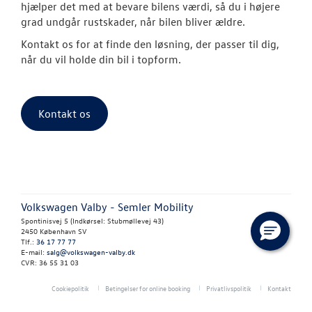
hjælper det med at bevare bilens værdi, så du i højere
Hente/bringe
grad undgår rustskader, når bilen bliver ældre.
Lånecykel
Kontakt os for at finde den løsning, der passer til dig,
når du vil holde din bil i topform.
Dækopbevar
Rustbeskytte
Kontakt os
Synstjek
Klimarens
Fordamperr
Volkswagen Valby - Semler Mobility
Spontinisvej 5 (Indkørsel: Stubmøllevej 43)
Volkswagen Se
2450 København SV
Tlf.:
36 17 77 77
E-mail:
salg@volkswagen-valby.dk
Service 5+ til e
CVR: 36 55 31 03
Volkswagen Er
Cookiepolitik
Betingelser for online booking
Privatlivspolitik
Kontakt
Service 5+