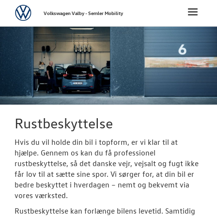
Volkswagen
Toggle
Volkswagen Valby - Semler Mobility
naviga
FORSIDE
NYE PERSONBI
BRUGTE BILER
VÆRKSTED
Rustbeskyttelse
Bestil tid på 
Hvis du vil holde din bil i topform, er vi klar til at
hjælpe. Gennem os kan du få professionel
Koncepter og 
rustbeskyttelse, så det danske vejr, vejsalt og fugt ikke
får lov til at sætte sine spor. Vi sørger for, at din bil er
Vejhjælp
bedre beskyttet i hverdagen – nemt og bekvemt via
vores værksted.
Biludlejning
Rustbeskyttelse kan forlænge bilens levetid. Samtidig