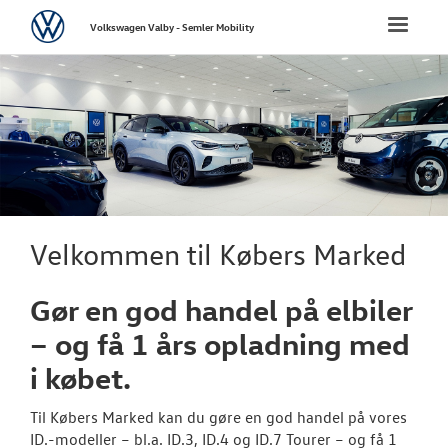
Volkswagen
Toggle
Volkswagen Valby - Semler Mobility
naviga
FORSIDE
NYE PERSONBI
BRUGTE BILER
VÆRKSTED
Velkommen til Købers Marked
SKADECENTER
Gør en god handel på elbiler
– og få 1 års opladning med
TILBEHØR
i købet.
RESERVEDELE
Til Købers Marked kan du gøre en god handel på vores
ID.-modeller – bl.a. ID.3, ID.4 og ID.7 Tourer – og få 1