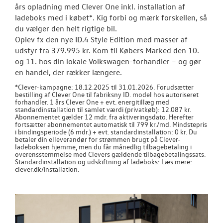
NYHEDER
års opladning med Clever One inkl. installation af
ladeboks med i købet*. Kig forbi og mærk forskellen, så
du vælger den helt rigtige bil.
OM OS
Oplev fx den nye ID.4 Style Edition med masser af
udstyr fra 379.995 kr. Kom til Købers Marked den 10.
JOB OG KARRI
og 11. hos din lokale Volkswagen-forhandler – og gør
en handel, der rækker længere.
*Clever-kampagne: 18.12.2025 til 31.01.2026. Forudsætter
bestilling af Clever One til fabriksny ID. model hos autoriseret
forhandler. 1 års Clever One + evt. energitillæg med
standardinstallation til samlet værdi (privatkøb): 12.087 kr.
Abonnementet gælder 12 mdr. fra aktiveringsdato. Herefter
fortsætter abonnementet automatisk til 799 kr./md. Mindstepris
i bindingsperiode (6 mdr.) + evt. standardinstallation: 0 kr. Du
betaler din elleverandør for strømmen brugt på Clever-
ladeboksen hjemme, men du får månedlig tilbagebetaling i
overensstemmelse med Clevers gældende tilbagebetalingssats.
Standardinstallation og udskiftning af ladeboks: Læs mere:
clever.dk/installation.