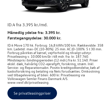
ID.4 fra 3.395 kr./md.
Månedlig ydelse fra: 3.395 kr.
Førstegangsydelse: 30.000 kr.
ID.4 Move 170 hk. Forbrug: 16,8 kWh/100 km. Rækkevidde: 358
km. Ladetid: max-DC (10-80%): 25 min. AC (0-100%: 5 t 30 min.
Forbrug påvirkes af kørsel, vejrforhold og tilvalgt udstyr.
Privatleasing v. 10.000 km/år i 48 mdr. fra: kr. 187.760.
Mindstepris i bindingsperioden (12 mdr.) fra kr. 51.140. Priser
ekskl. dæk, halvårlig CO2-ejerafgift, forsikring, strøm. Inkl.
Service- og Reparationsabn. Positiv kreditgodkendelse, køb af
kaskoforsikring og betaling via Nets forudsættes. Omkostning
ved tilbagelevering af bilen: 600 kr. Privatleasing via
Volkswagen Semler Finans Danmark A/S.
www.vwsf.dk/privatleasing.
Se privatleasingpriser