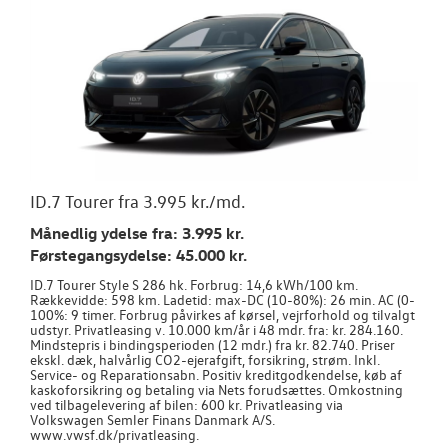
ID.7 Tourer fra 3.995 kr./md.
Månedlig ydelse fra: 3.995 kr.
Førstegangsydelse: 45.000 kr.
ID.7 Tourer Style S 286 hk. Forbrug: 14,6 kWh/100 km.
Rækkevidde: 598 km. Ladetid: max-DC (10-80%): 26 min. AC (0-
100%: 9 timer. Forbrug påvirkes af kørsel, vejrforhold og tilvalgt
udstyr. Privatleasing v. 10.000 km/år i 48 mdr. fra: kr. 284.160.
Mindstepris i bindingsperioden (12 mdr.) fra kr. 82.740. Priser
ekskl. dæk, halvårlig CO2-ejerafgift, forsikring, strøm. Inkl.
Service- og Reparationsabn. Positiv kreditgodkendelse, køb af
kaskoforsikring og betaling via Nets forudsættes. Omkostning
ved tilbagelevering af bilen: 600 kr. Privatleasing via
Volkswagen Semler Finans Danmark A/S.
www.vwsf.dk/privatleasing.