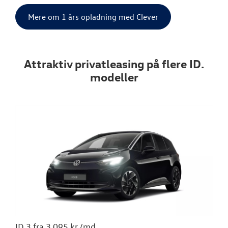
Mere om 1 års opladning med Clever
Attraktiv privatleasing på flere ID.
modeller
ID.3 fra 3.095 kr./md.