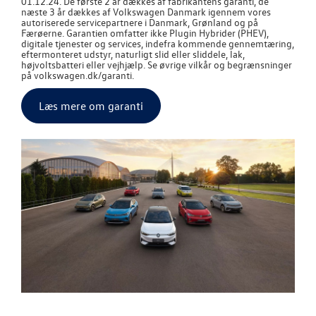
01.12.24. De første 2 år dækkes af fabrikantens garanti, de
næste 3 år dækkes af
Volkswagen
Danmark igennem vores
autoriserede servicepartnere i Danmark, Grønland og på
Færøerne. Garantien omfatter ikke Plugin Hybrider (PHEV),
digitale tjenester og services, indefra kommende gennemtæring,
eftermonteret udstyr, naturligt slid eller sliddele, lak,
højvoltsbatteri eller vejhjælp. Se øvrige vilkår og begrænsninger
på volkswagen.dk/garanti.
Læs mere om garanti