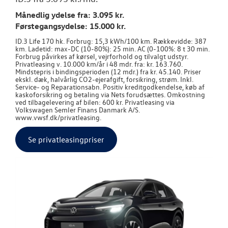
Månedlig ydelse fra: 3.095 kr.
Førstegangsydelse: 15.000 kr.
ID.3 Life 170 hk. Forbrug: 15,3 kWh/100 km. Rækkevidde: 387
km. Ladetid: max-DC (10-80%): 25 min. AC (0-100%: 8 t 30 min.
Forbrug påvirkes af kørsel, vejrforhold og tilvalgt udstyr.
Privatleasing v. 10.000 km/år i 48 mdr. fra: kr. 163.760.
Mindstepris i bindingsperioden (12 mdr.) fra kr. 45.140. Priser
ekskl. dæk, halvårlig CO2-ejerafgift, forsikring, strøm. Inkl.
Service- og Reparationsabn. Positiv kreditgodkendelse, køb af
kaskoforsikring og betaling via Nets forudsættes. Omkostning
ved tilbagelevering af bilen: 600 kr. Privatleasing via
Volkswagen Semler Finans Danmark A/S.
www.vwsf.dk/privatleasing.
Se privatleasingpriser